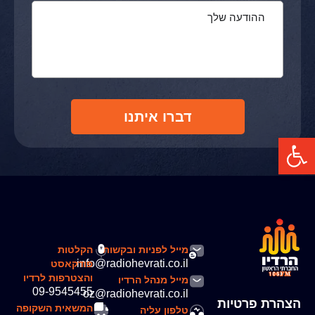
דברו איתנו
פתח סרגל נגישות
מייל לפניות ובקשות
הקלטות
info@radiohevrati.co.il
פודקאסט
והצטרפות לרדיו
מייל מנהל הרדיו
09-9545455
oz@radiohevrati.co.il
הצהרת פרטיות
המשאית השקופה
טלפון עליה