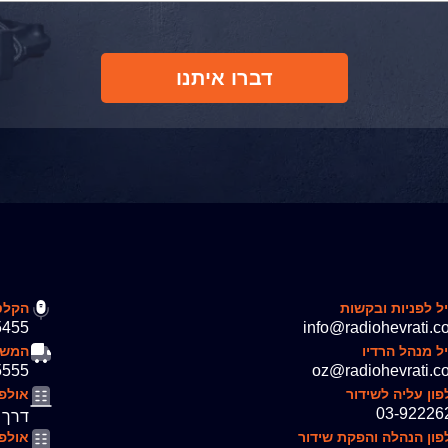
דברו איתנו
ל לפניות ובקשות
הקלט
5455
info@radiohevrati.co
ל מנהל הרדיו
המשא
5555
oz@radiohevrati.co.
ון עליה לשידור
אולפן
03-92226
דרך אבא הלל 7 
פון הנהלה והפקת שידור
אולפ