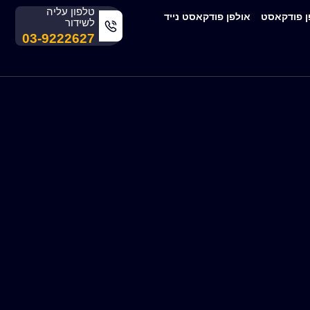
טלפון עליה
ן פודקאסט
אולפן פודקאסט נייד
לשידור
03-9222627