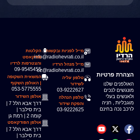
מייל לפניות ובקשות
הקלטות
info@radiohevrati.co.il
פודקאסט
והצטרפות לרדיו
מייל מנהל הרדיו
09-9545455
oz@radiohevrati.co.il
הצהרת פרטיות
המשאית השקופה
טלפון עליה
| האולפן השקוף
האולפנים שלנו
לשידור
053-5775555
03-9222627
מונגשים לנכים
ולאנשים בעלי
אולפן השידור
טלפון הנהלה
מוגבליות , חניה
דרך אבא הלל 7 |
והפקת שידור
לרכב נכה בחינם
03-9222625
בית סילבר |
קומה 2 | רמת גן
אולפן הפודקאסט
דרך אבא הלל 7 |
בית סילבר |