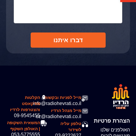
דברו איתנו
מייל לפניות ובקשות
הקלטות
info@radiohevrati.co.il
פודקאסט
והצטרפות לרדיו
מייל מנהל הרדיו
09-9545455
oz@radiohevrati.co.il
הצהרת פרטיות
המשאית השקופה
טלפון עליה
| האולפן השקוף
האולפנים שלנו
לשידור
053-5775555
03-9222627
מונגשים לנכים