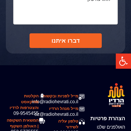
דברו איתנו
פתח סרגל נגישות
מייל לפניות ובקשות
הקלטות
info@radiohevrati.co.il
פודקאסט
והצטרפות לרדיו
מייל מנהל הרדיו
09-9545455
oz@radiohevrati.co.il
הצהרת פרטיות
המשאית השקופה
טלפון עליה
| האולפן השקוף
האולפנים שלנו
לשידור