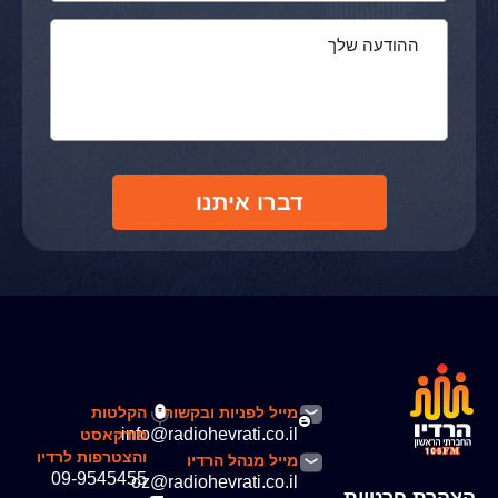
דברו איתנו
מייל לפניות ובקשות
הקלטות
info@radiohevrati.co.il
פודקאסט
והצטרפות לרדיו
מייל מנהל הרדיו
09-9545455
oz@radiohevrati.co.il
הצהרת פרטיות