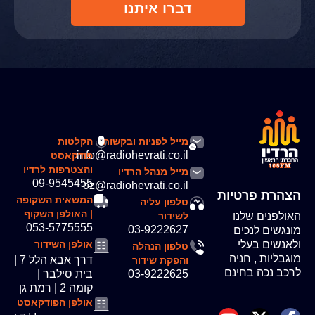
דברו איתנו
מייל לפניות ובקשות
הקלטות
info@radiohevrati.co.il
פודקאסט
והצטרפות לרדיו
מייל מנהל הרדיו
09-9545455
oz@radiohevrati.co.il
הצהרת פרטיות
המשאית השקופה
טלפון עליה
| האולפן השקוף
האולפנים שלנו
לשידור
053-5775555
03-9222627
מונגשים לנכים
ולאנשים בעלי
אולפן השידור
טלפון הנהלה
מוגבליות , חניה
דרך אבא הלל 7 |
והפקת שידור
לרכב נכה בחינם
03-9222625
בית סילבר |
קומה 2 | רמת גן
אולפן הפודקאסט