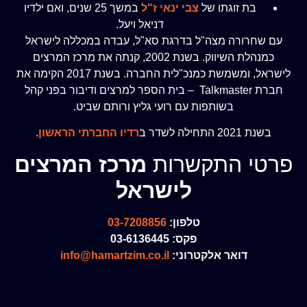
בת זוגתו של
צבי ינאי ז"ל
במשך 25 שנים, ואם ילדיו
דניאל ויעל.
עם שחרורה מצה"ל בדרגת סא"ל, עבדה במכללה לישראל
כמנהלת השיווק. בשנת 2002, קנתה את מרכז המרצים
לישראל, ומשמשת כמנכ"לית החברה. בשנת 2017 הקימה את
חברת Talkmaster – בית הספר למרצים ודיבור בפני קהל
בשותפות עם רועי גליץ ורותם שביט.
בשנת 2021 התחילה לשדר ב
רדיו החברתי הראשון
.
פרטי התקשרות
מרכז המרצים
לישראל
טלפון:
03-7208856
פקס: 03-6136445
דואר אלקטרוני:
info@hamartzim.co.il