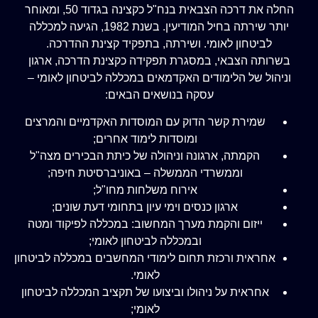
החלה את דרכה הצבאית בנח"ל כקצינה בגדוד 50, ומאוחר
יותר שירתה בחיל המודיעין. בשנת 1982, הגיעה למכללה
לביטחון לאומי. ושירתה, בתפקיד קצינת ההדרכה.
בשרותה הצבאי, במסגרת תפקידה כקצינת הדרכה, ארגון
וניהול של הלימודים האקדמאים במכללה לביטחון לאומי –
עסקה בנושאים הבאים:
שמירת קשר הדוק עם המוסדות האקדמיים והמרצים
ומוסדות לימוד אחרים;
הקמתה, ארגונה וניהולה של כיתת הבכירים מצה"ל
וממשרדי הממשלה – באוניברסיטת חיפה;
אירוח משלחות מחו"ל;
ארגון כנסים וימי עיון בתחומי דעת שונים;
ייזום והקמת מערך המחשוב: במכללה לפיקוד ומטה
ובמכללה לביטחון לאומי;
אחראית ורכזת תחום לימודי המחשבים במכללה לביטחון
לאומי.
אחראית על ניהולו וביצועו של תקציב המכללה לביטחון
לאומי;