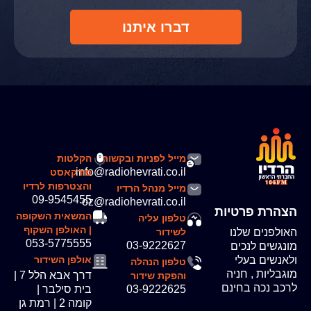
דברו איתנו
מייל לפניות ובקשות
הקלטות
info@radiohevrati.co.il
פודקאסט
והצטרפות לרדיו
מייל מנהל הרדיו
09-9545455
oz@radiohevrati.co.il
הצהרת פרטיות
המשאית השקופה
טלפון עליה
| האולפן השקוף
האולפנים שלנו
לשידור
053-5775555
03-9222627
מונגשים לנכים
ולאנשים בעלי
אולפן השידור
טלפון הנהלה
מוגבליות , חניה
דרך אבא הלל 7 |
והפקת שידור
לרכב נכה בחינם
03-9222625
בית סילבר |
קומה 2 | רמת גן