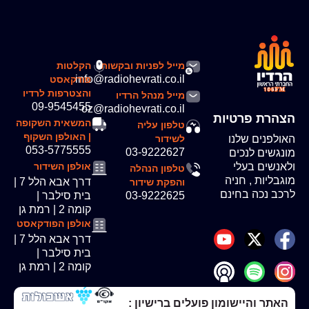
מייל לפניות ובקשות
הקלטות
info@radiohevrati.co.il
פודקאסט
והצטרפות לרדיו
מייל מנהל הרדיו
09-9545455
oz@radiohevrati.co.il
הצהרת פרטיות
המשאית השקופה
טלפון עליה
| האולפן השקוף
האולפנים שלנו
לשידור
053-5775555
03-9222627
מונגשים לנכים
ולאנשים בעלי
אולפן השידור
טלפון הנהלה
מוגבליות , חניה
דרך אבא הלל 7 |
והפקת שידור
לרכב נכה בחינם
03-9222625
בית סילבר |
קומה 2 | רמת גן
אולפן הפודקאסט
דרך אבא הלל 7 |
בית סילבר |
קומה 2 | רמת גן
האתר והיישומון פועלים ברישיון :