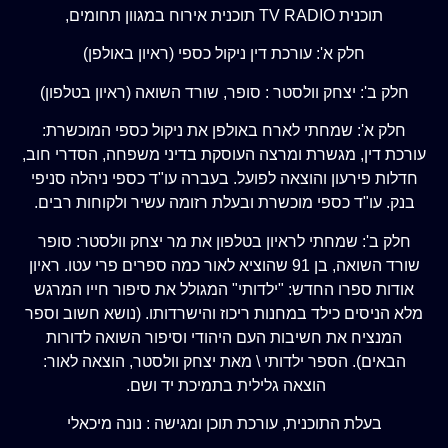
תוכנית TV RADIO תוכנית אירוח במגוון תחומים,
חלק א': עורכת דין ניקול כספי (ראיון באולפן)
ח
לק ב': יצחק וולסטר : סופר, שורד השואה (ראיון בטלפון)
חלק א': שמחתי לארח באולפן את ניקול כספי המוכשרת:
עורכת דין, מגשרת ומרצה העוסקת בדיני משפחה, הסדרי חוב,
חדלות פירעון והוצאה לפועל. בעברה עו"ד כספי ניהלה סניפי
בנק. עו"ד כספי מוכשרת ובעלת רזומה עשיר ולקוחות רבים.
חלק ב': שמחתי לראיון בטלפון את מר יצחק וולסטר: סופר
שורד השואה, בן 91 שהוציא לאור כמה ספרים פרי עטו. ראיון
אודות ספרו החדש: "ילדותי" המגולל את סיפור חייו המרגש
מלא הניסים כילד במחנות ריכוז והישרדותו. (נושא חשוב וספר
המנציח את חשיבות העם היהודי וסיפור השואה לדורות
הבאים). הספר ילדותי \ מאת יצחק וולסטר, הוצאה לאור:
הוצאה גלילית בתמיכת יד ושם.
בעלת התוכנית, עורכת תוכן ומגישה : נונה מיכאלי