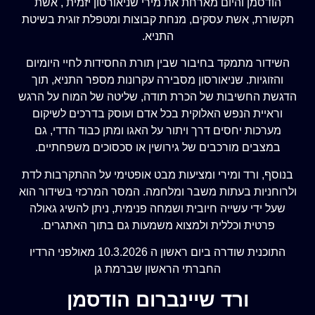
הודסמן והיום מארחת את מירי שניאורסון יזמית , אשת
תקשורת, אשת עסקים, מנחת קבוצות ומטפלת זוגית בשיטת
התניא.
השידור מתמקד בחיבור שבין תורת החסידות לחיי היומיום
והזוגיות. שניאורסון מסבירה עקרונות מספר התניא, תוך
הדגשת החשיבות של הכרת תודה, שליטה של המוח על הרגש
וראיית הנפש האלוקית בכל אדם ועוסק בדרכים לשיקום
מערכות יחסים דרך ויתור על האגו ומתן כבוד הדדי, גם
במצבים מורכבים של גירושין או סכסוכים משפחתיים.
בנוסף, ורד ומירי ומציעות מבט אופטימי על ההתקרבות לדת
ולרוחניות בעתות משבר ומלחמה. המסר המרכזי בשידור הוא
שעל ידי עשייה חיובית ושמחה פנימית, ניתן להשיג גאולה
פרטית וכללית ולמצוא משמעות גם בתוך האתגרים.
התוכנית שודרה ביום ראשון ה 10.3.2026 מאולפני הרדיו
החברתי הראשון שברמת גן
ורד שיינברום הודסמן