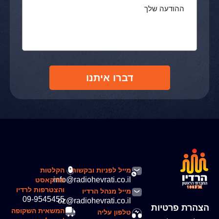
דברו איתנו
מייל לפניות ובקשות
הקלטות
info@radiohevrati.co.il
פודקאסט
והצטרפות לרדיו
מייל מנהל הרדיו
09-9545455
oz@radiohevrati.co.il
הצהרת פרטיות
המשאית השקופה
טלפון עליה