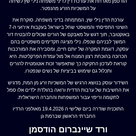
הודסמן מארחת את עורכת דין לדיני משפחה נילי שץ לשיחה
על המשכיות הזרע מהנפטר.
עורכת הדין נילי שץ, המתמחה בדיני משפחה, סוקרת את
השינוי התפיסתי והמשפטי שחל בישראל בעקבות אירועי ה-7
באוקטובר, תוך דגש על מאבקם של הורים שכולים להבטיח דור
המשך לבניהם שנפלו. נילי מציגה תקדימים משפטיים בהם
עסקה, דוגמת המקרה של יותם חיים, ומסבירה את המורכבות
הכרוכה בהוכחת רצון המנוח אל מול עמדת הפרקליטות. היא
קוראת לעדכון החקיקה כך שתאפשר זכות אוטומטית להורים
ותכלול גם שימוש בביציות של נשים שנפטרו.
השידור עוסק בנושא הרגיש של המשכיות זרע מן המת, מדגיש
את החשיבות של ערבות הדדית ורואה בהולדת ילדים אלו סמל
לתקומה וריפוי עבור המשפחות והחברה הישראלית.
התוכנית שודרה ביום שלישי ה 19.4.2026 מאולפני הרדיו
החברתי הראשון שברמת גן
ורד שיינברום הודסמן