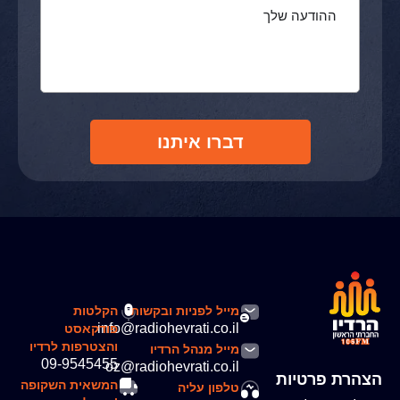
דברו איתנו
מייל לפניות ובקשות
הקלטות
info@radiohevrati.co.il
פודקאסט
והצטרפות לרדיו
מייל מנהל הרדיו
09-9545455
oz@radiohevrati.co.il
הצהרת פרטיות
המשאית השקופה
טלפון עליה