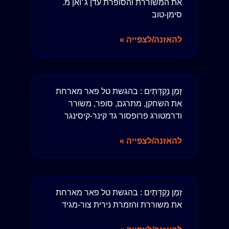
את המשוררת והסופרת עדן ג׳ואן מ.
סימן-טוב
להאזנה/לצפייה »
זְמַן נְקֻדָּתַים : בהגשת טל פאר מארחת
את השחקן, מתרגם, סופר, משורר
ודרמטורג פרופסור גד קינר-קיסינגר
להאזנה/לצפייה »
זְמַן נְקֻדָּתַים : בהגשת טל פאר מארחת
את משוררת והזמרת נירית צור-מגיד