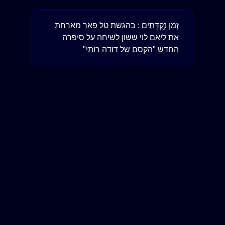
זְמַן נְקֻדָּתַים : בהגשת טל פאר מארחת
את ליאם לוי ששון לשיחה על סיפרה
החדש "הקסם של דודה רותי"
להאזנה/לצפייה »
זְמַן נְקֻדָּתַים : בהגשת טל פאר מארחת
את המשורר והאמן רועי זייבל
להאזנה/לצפייה »
זְמַן נְקֻדָּתַים : בהגשת טל פאר בתוכנית
מיוחדת בנושא מעמד ומאבק המורים