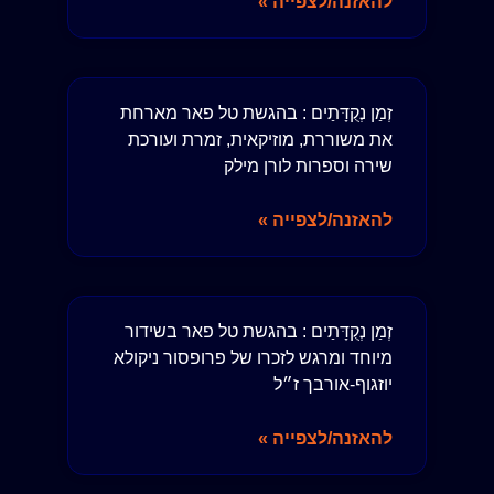
להאזנה/לצפייה »
זְמַן נְקֻדָּתַים : בהגשת טל פאר מארחת
את משוררת, מוזיקאית, זמרת ועורכת
שירה וספרות לורן מילק
להאזנה/לצפייה »
זְמַן נְקֻדָּתַים : בהגשת טל פאר בשידור
מיוחד ומרגש לזכרו של פרופסור ניקולא
יוזגוף-אורבך ז״ל
להאזנה/לצפייה »