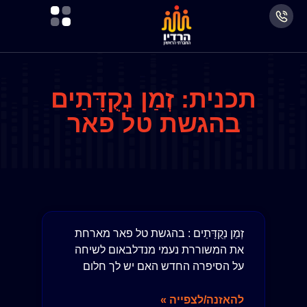
תכנית: זְמַן נְקֻדָּתַים
בהגשת טל פאר
זְמַן נְקֻדָּתַים : בהגשת טל פאר מארחת
את המשוררת נעמי מנדלבאום לשיחה
על הסיפרה החדש האם יש לך חלום
להאזנה/לצפייה »